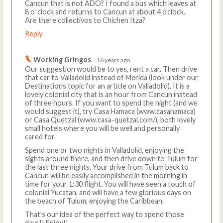
Cancun that is not ADO? I found a bus which leaves at
8 o' clock and returns to Cancun at about 4 o'clock.
Are there collectivos to Chichen Itza?
Reply
Working Gringos
16 years ago
Our suggestion would be to yes, rent a car. Then drive
that car to Valladolid instead of Merida (look under our
Destinations topic for an article on Valladolid). It is a
lovely colonial city that is an hour from Cancun instead
of three hours. If you want to spend the night (and we
would suggest it), try Casa Hamaca (www.casahamaca)
or Casa Quetzal (www.casa-quetzal.com/), both lovely
small hotels where you will be well and personally
cared for.
Spend one or two nights in Valladolid, enjoying the
sights around there, and then drive down to Tulum for
the last three nights. Your drive from Tulum back to
Cancun will be easily accomplished in the morning in
time for your 1:30 flight. You will have seen a touch of
colonial Yucatan, and will have a few glorious days on
the beach of Tulum, enjoying the Caribbean.
That's our idea of the perfect way to spend those
days!! Enjoy!!