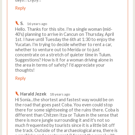
Reply
S.
16 years ago
Hello. Thanks for this site. I'm a single woman (mid-
40's) planning to arrive in Cancun on Thursday, April
1st. I have until Tuesday the 6th at 1:30 to enjoy the
Yucatan. I'm trying to decide whether to rent a car,
whether to venture out to Merida or to just
concentrate on a stretch of quieter time in Tulum.
Suggestions? How is it for a woman driving alone in
the area in terms of safety? I'd appreciate your
thoughts!
Reply
Harald Jezek
18 years ago
Hi Sonia...the shortest and fastest way would be on
the road that goes past Coba. You even could stop
there for some sightseeing of the ruins there. Coba is
different than Chitzen Itza or Tulum in the sense that
there is more jungle surrounding it and it's not so
much frequented by tourists since it is a little bit off
the track. Outside of the archaeological area, there is