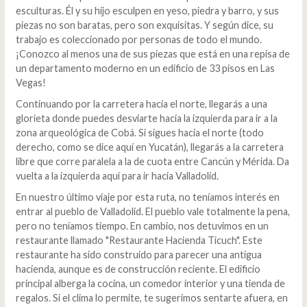
esculturas. Él y su hijo esculpen en yeso, piedra y barro, y sus
piezas no son baratas, pero son exquisitas. Y según dice, su
trabajo es coleccionado por personas de todo el mundo.
¡Conozco al menos una de sus piezas que está en una repisa de
un departamento moderno en un edificio de 33 pisos en Las
Vegas!
Continuando por la carretera hacia el norte, llegarás a una
glorieta donde puedes desviarte hacia la izquierda para ir a la
zona arqueológica de Cobá. Si sigues hacia el norte (todo
derecho, como se dice aquí en Yucatán), llegarás a la carretera
libre que corre paralela a la de cuota entre Cancún y Mérida. Da
vuelta a la izquierda aquí para ir hacia Valladolid.
En nuestro último viaje por esta ruta, no teníamos interés en
entrar al pueblo de Valladolid. El pueblo vale totalmente la pena,
pero no teníamos tiempo. En cambio, nos detuvimos en un
restaurante llamado "Restaurante Hacienda Ticuch". Este
restaurante ha sido construido para parecer una antigua
hacienda, aunque es de construcción reciente. El edificio
principal alberga la cocina, un comedor interior y una tienda de
regalos. Si el clima lo permite, te sugerimos sentarte afuera, en