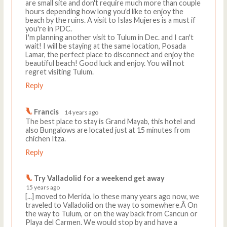
are small site and don't require much more than couple
hours depending how long you'd like to enjoy the
beach by the ruins. A visit to Islas Mujeres is a must if
you're in PDC.
I'm planning another visit to Tulum in Dec. and I can't
wait! I will be staying at the same location, Posada
Lamar, the perfect place to disconnect and enjoy the
beautiful beach! Good luck and enjoy. You will not
regret visiting Tulum.
Reply
Francis
14 years ago
The best place to stay is Grand Mayab, this hotel and
also Bungalows are located just at 15 minutes from
chichen Itza.
Reply
Try Valladolid for a weekend get away
15 years ago
[...] moved to Merida, lo these many years ago now, we
traveled to Valladolid on the way to somewhere.Â On
the way to Tulum, or on the way back from Cancun or
Playa del Carmen. We would stop by and have a