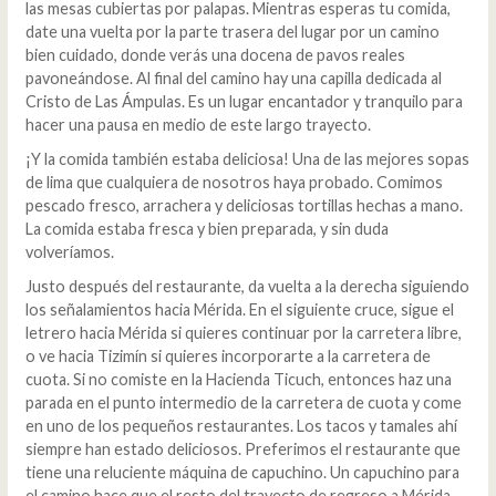
las mesas cubiertas por palapas. Mientras esperas tu comida,
date una vuelta por la parte trasera del lugar por un camino
bien cuidado, donde verás una docena de pavos reales
pavoneándose. Al final del camino hay una capilla dedicada al
Cristo de Las Ámpulas. Es un lugar encantador y tranquilo para
hacer una pausa en medio de este largo trayecto.
¡Y la comida también estaba deliciosa! Una de las mejores sopas
de lima que cualquiera de nosotros haya probado. Comimos
pescado fresco, arrachera y deliciosas tortillas hechas a mano.
La comida estaba fresca y bien preparada, y sin duda
volveríamos.
Justo después del restaurante, da vuelta a la derecha siguiendo
los señalamientos hacia Mérida. En el siguiente cruce, sigue el
letrero hacia Mérida si quieres continuar por la carretera libre,
o ve hacia Tizimín si quieres incorporarte a la carretera de
cuota. Si no comiste en la Hacienda Ticuch, entonces haz una
parada en el punto intermedio de la carretera de cuota y come
en uno de los pequeños restaurantes. Los tacos y tamales ahí
siempre han estado deliciosos. Preferimos el restaurante que
tiene una reluciente máquina de capuchino. Un capuchino para
el camino hace que el resto del trayecto de regreso a Mérida