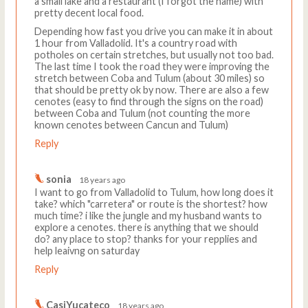
a small lake and a restaurant (I forgot the name) with
pretty decent local food.
Depending how fast you drive you can make it in about
1 hour from Valladolid. It's a country road with
potholes on certain stretches, but usually not too bad.
The last time I took the road they were improving the
stretch between Coba and Tulum (about 30 miles) so
that should be pretty ok by now. There are also a few
cenotes (easy to find through the signs on the road)
between Coba and Tulum (not counting the more
known cenotes between Cancun and Tulum)
Reply
sonia
18 years ago
I want to go from Valladolid to Tulum, how long does it
take? which "carretera" or route is the shortest? how
much time? i like the jungle and my husband wants to
explore a cenotes. there is anything that we should
do? any place to stop? thanks for your repplies and
help leaivng on saturday
Reply
CasiYucateco
18 years ago