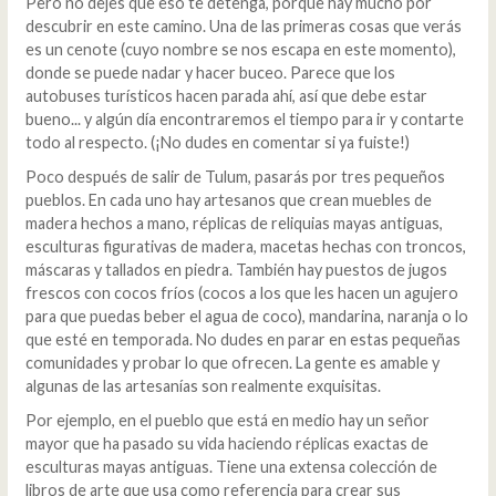
Pero no dejes que eso te detenga, porque hay mucho por
descubrir en este camino. Una de las primeras cosas que verás
es un cenote (cuyo nombre se nos escapa en este momento),
donde se puede nadar y hacer buceo. Parece que los
autobuses turísticos hacen parada ahí, así que debe estar
bueno... y algún día encontraremos el tiempo para ir y contarte
todo al respecto. (¡No dudes en comentar si ya fuiste!)
Poco después de salir de Tulum, pasarás por tres pequeños
pueblos. En cada uno hay artesanos que crean muebles de
madera hechos a mano, réplicas de reliquias mayas antiguas,
esculturas figurativas de madera, macetas hechas con troncos,
máscaras y tallados en piedra. También hay puestos de jugos
frescos con cocos fríos (cocos a los que les hacen un agujero
para que puedas beber el agua de coco), mandarina, naranja o lo
que esté en temporada. No dudes en parar en estas pequeñas
comunidades y probar lo que ofrecen. La gente es amable y
algunas de las artesanías son realmente exquisitas.
Por ejemplo, en el pueblo que está en medio hay un señor
mayor que ha pasado su vida haciendo réplicas exactas de
esculturas mayas antiguas. Tiene una extensa colección de
libros de arte que usa como referencia para crear sus