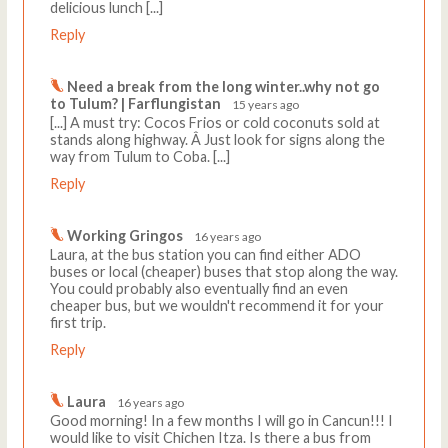
delicious lunch [...]
Reply
Need a break from the long winter..why not go
to Tulum? | Farflungistan
15 years ago
[...] A must try: Cocos Frios or cold coconuts sold at
stands along highway. Â Just look for signs along the
way from Tulum to Coba. [...]
Reply
Working Gringos
16 years ago
Laura, at the bus station you can find either ADO
buses or local (cheaper) buses that stop along the way.
You could probably also eventually find an even
cheaper bus, but we wouldn't recommend it for your
first trip.
Reply
Laura
16 years ago
Good morning! In a few months I will go in Cancun!!! I
would like to visit Chichen Itza. Is there a bus from