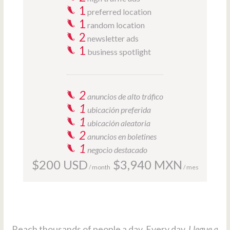
1
preferred location
1
random location
2
newsletter ads
1
business spotlight
2
anuncios de alto tráfico
1
ubicación preferida
1
ubicación aleatoria
2
anuncios en boletines
1
negocio destacado
$200 USD
$3,940 MXN
/ month
/ mes
Reach thousands of people a day. Every day.
Llegue a