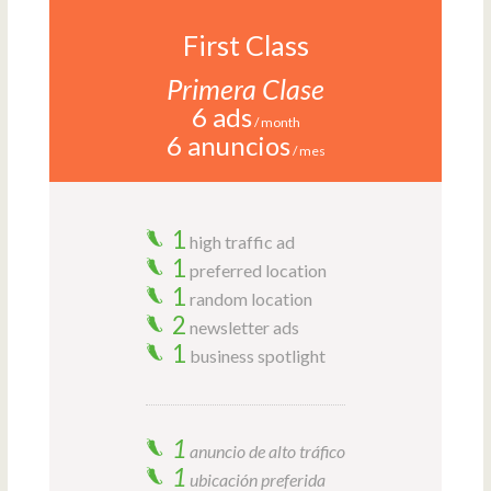
First Class
Primera Clase
6 ads
/ month
6 anuncios
/ mes
1
high traffic ad
1
preferred location
1
random location
2
newsletter ads
1
business spotlight
1
anuncio de alto tráfico
1
ubicación preferida