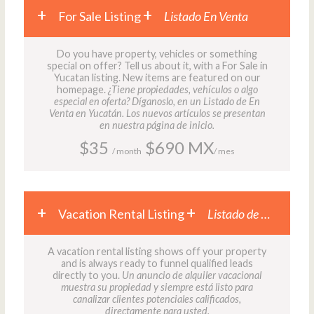
For Sale Listing
Listado En Venta
Do you have property, vehicles or something
special on offer? Tell us about it, with a For Sale in
Yucatan listing. New items are featured on our
homepage.
¿Tiene propiedades, vehículos o algo
especial en oferta? Díganoslo, en un Listado de En
Venta en Yucatán. Los nuevos artículos se presentan
en nuestra página de inicio.
$35
$690 MX
/ month
/ mes
Vacation Rental Listing
Listado de Alquileres Vacacionales
A vacation rental listing shows off your property
and is always ready to funnel qualified leads
directly to you.
Un anuncio de alquiler vacacional
muestra su propiedad y siempre está listo para
canalizar clientes potenciales calificados,
directamente para usted.