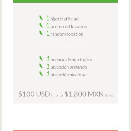
1
high traffic ad
1
preferred location
1
random location
1
anuncio de alto tráfico
1
ubicación preferida
1
ubicación aleatoria
$100 USD
$1,800 MXN
/ month
/ mes