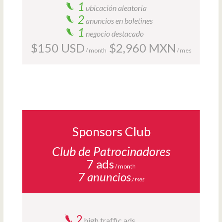
1
ubicación aleatoria
2
anuncios en boletines
1
negocio destacado
$150 USD
$2,960 MXN
/ month
/ mes
Sponsors Club
Club de Patrocinadores
7 ads
/ month
7 anuncios
/ mes
2
high traffic ads