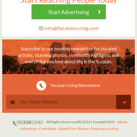
Start Advertising
info@YucatanLiving.com
Subscribe to our monthly newsletter for curated
articles, stunning photos, community highlights, and
everything you love about life in the Yucatán.
Yucatan Living Newsletter
All Rights Reserved © 2026 |
Founded 2005
-
About
-
Advertise
-
Contribute
-
Submit Your Photos
-
Request a Listing